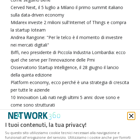
Cerved Next, il 5 luglio a Milano il primo summit italiano
sulla data-driven economy
Midarex investe 2 milioni sull'Internet of Things e compra
la startup Ioteam
Andrea Rangone: "Per le telco è il momento di investire
nei mercati digitali"
Biffi, neo presidente di Piccola Industria Lombardia: ecco
quel che serve per l'innovazione delle Pmi
Osservatorio Startup Intelligence, il 28 giugno il lancio
della quinta edizione
Platform economy, ecco perché è una strategia di crescita
per tutte le aziende
10 Innovation Lab nati negli ultimi 5 anni: dove sono e
come sono strutturati
Per favore, non riduciamo la gig economy a una
questione di pizze e fattorini
I tuoi contenuti, la tua privacy!
HR Tech, la trasformazione digitale che comincia dalle
Su questo sito utilizziamo cookie tecnici necessari alla navigazione e
Risorse Umane
funzionali all’erogazione del servizio. Utilizziamo i cookie anche per fornirti