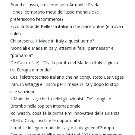
Brand di lusso, crescono solo Armani e Prada
I cinesi comprano metà del lusso mondiale (e
preferiscono l'ecommerce)
Ecco la Grande Bellezza italiana che piace online (e trova i
soldi)
Chi presenta il Made in Italy a quest'uomo?
Mondiali e Made in Italy, attenti ai falsi "parmesao" e
"pomarola"
De Castro (Ue): "Ora la partita del Made in Italy si gioca
tra Europa e mondo"
Ces, l'elettrotecnico italiano che ha conquistato Las Vegas
Iran, i vantaggi e i rischi per il made in Italy dopo lo stop
alle sanzioni
Il Made in Italy che fa felici gli azionisti: De' Longhi e
Brembo nella top ten internazionale
Rollwasch, cosa fa la prima Pmi innovativa della Brianza
Effetto Cina, i rischi e le opportunità
Il mobile in legno made in Italy è il più green d'Europa
Export, i prodotti belli e ben fatti nel 2021 raggiungeranno