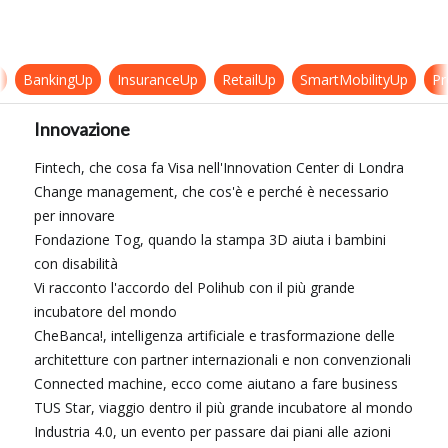
BankingUp
InsuranceUp
RetailUp
SmartMobilityUp
Pro
Innovazione
Fintech, che cosa fa Visa nell'Innovation Center di Londra
Change management, che cos'è e perché è necessario
per innovare
Fondazione Tog, quando la stampa 3D aiuta i bambini
con disabilità
Vi racconto l'accordo del Polihub con il più grande
incubatore del mondo
CheBanca!, intelligenza artificiale e trasformazione delle
architetture con partner internazionali e non convenzionali
Connected machine, ecco come aiutano a fare business
TUS Star, viaggio dentro il più grande incubatore al mondo
Industria 4.0, un evento per passare dai piani alle azioni