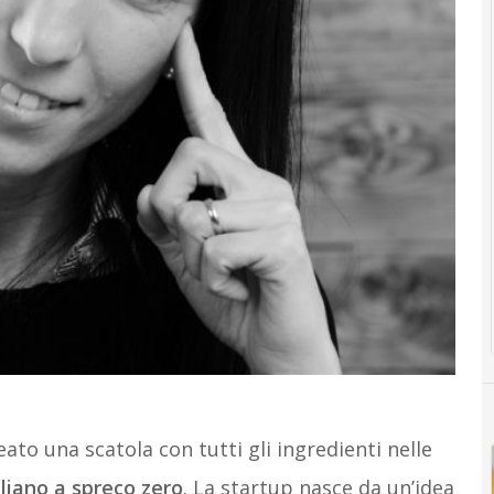
ato una scatola con tutti gli ingredienti nelle
aliano a spreco zero
. La startup nasce da un’idea