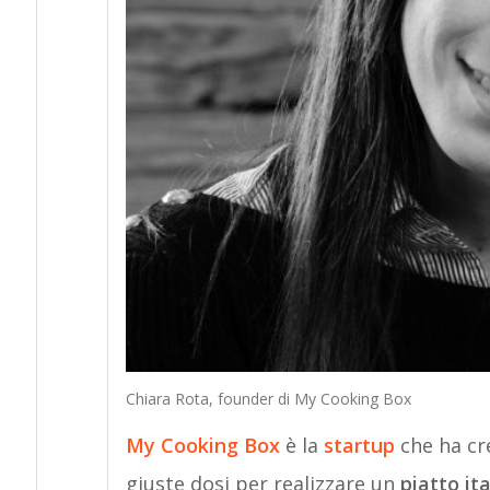
Chiara Rota, founder di My Cooking Box
My Cooking Box
è la
startup
che ha cre
giuste dosi per realizzare un
piatto it