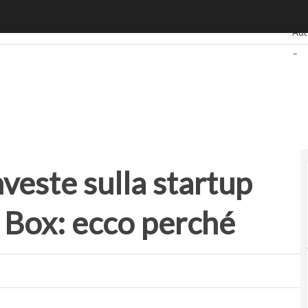
ste sulla startup italiana My Cooking Box: ecco perché
Ulti
Au
Ba
Ret
Sma
Sta
veste sulla startup
 Box: ecco perché