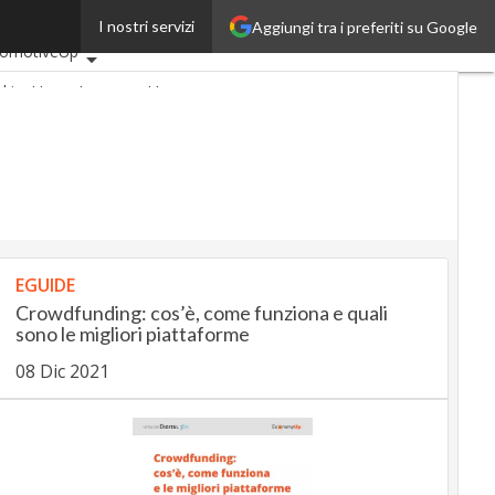
I nostri servizi
Aggiungi tra i preferiti su Google
mi articoli
tomotiveUp
nkingUp
InsuranceUp
ailUp
rtMobilityUp
Proptech
rtup
EGUIDE
Crowdfunding: cos’è, come funziona e quali
sono le migliori piattaforme
08 Dic 2021