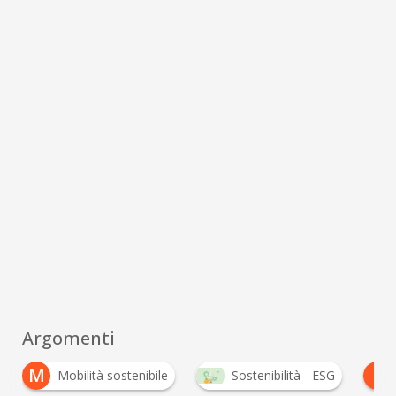
Argomenti
S
Mobilità sostenibile
Sostenibilità - ESG
sosteni