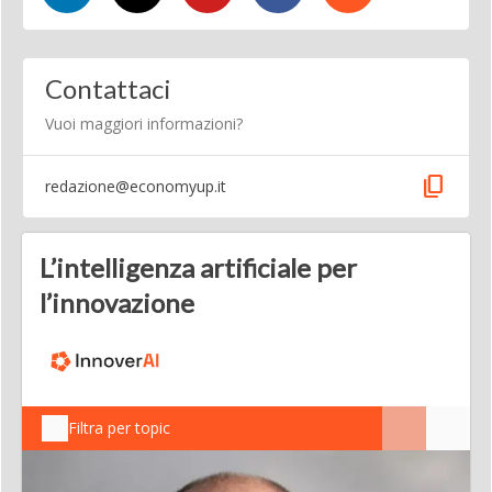
Contattaci
Vuoi maggiori informazioni?
content_copy
redazione@economyup.it
L’intelligenza artificiale per
l’innovazione
Filtra per topic