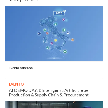
per
filtrare
i
risultati.
Evento concluso
EVENTO
AI DEMO DAY: L’Intelligenza Artificiale per
Production & Supply Chain & Procurement