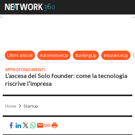
L’ascesa dei Solo founder: come la 
Ultimi articoli
AutomotiveUp
BankingUp
InsuranceUp
APPROFONDIMENTI
L’ascesa dei Solo founder: come la tecnologia
riscrive l’impresa
Home
Startup