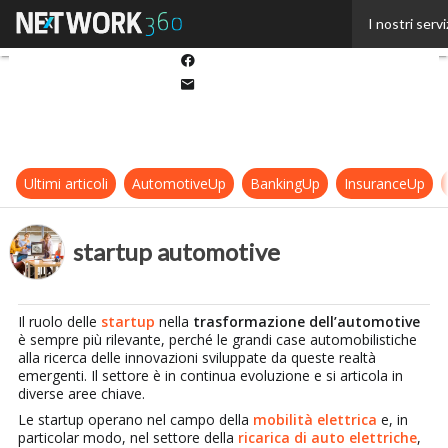
Twitter
I nostri servi
Linkedin
Facebook
Email
Ultimi articoli
AutomotiveUp
BankingUp
InsuranceUp
startup automotive
Il ruolo delle
startup
nella
trasformazione dell’automotive
è sempre più rilevante, perché le grandi case automobilistiche
alla ricerca delle innovazioni sviluppate da queste realtà
emergenti. Il settore è in continua evoluzione e si articola in
diverse aree chiave.
Le startup operano nel campo della
mobilità elettrica
e, in
particolar modo, nel settore della
ricarica di auto elettriche
,