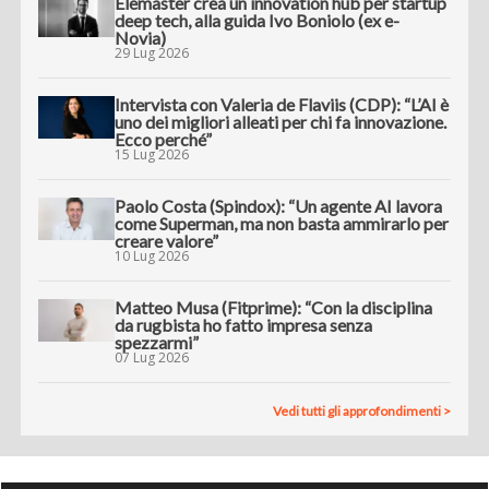
Elemaster crea un innovation hub per startup
deep tech, alla guida Ivo Boniolo (ex e-
Novia)
29 Lug 2026
Intervista con Valeria de Flaviis (CDP): “L’AI è
uno dei migliori alleati per chi fa innovazione.
Ecco perché”
15 Lug 2026
Paolo Costa (Spindox): “Un agente AI lavora
come Superman, ma non basta ammirarlo per
creare valore”
10 Lug 2026
Matteo Musa (Fitprime): “Con la disciplina
da rugbista ho fatto impresa senza
spezzarmi”
07 Lug 2026
Vedi tutti gli approfondimenti >