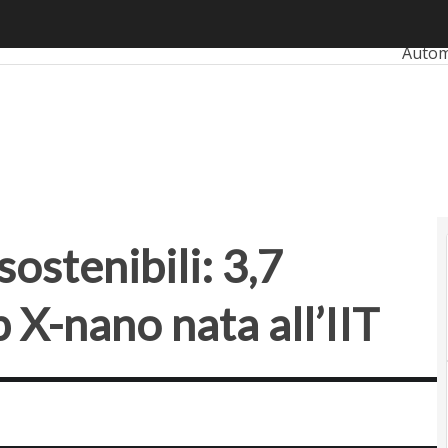
stenibili: 3,7 milioni per la startup X-nano nata all’IIT
Ultimi
Autom
Bank
Retai
Smart
Propt
sostenibili: 3,7
p X-nano nata all’IIT