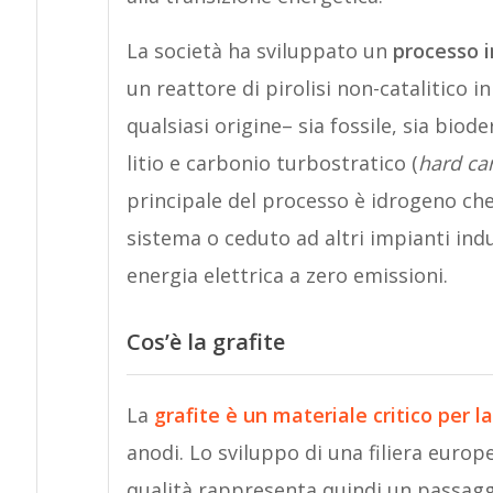
La società ha sviluppato un
processo i
un reattore di pirolisi non-catalitico i
qualsiasi origine– sia fossile, sia biode
litio e carbonio turbostratico (
hard ca
principale del processo è idrogeno ch
sistema o ceduto ad altri impianti indus
energia elettrica a zero emissioni.
Cos’è la grafite
La
grafite è un materiale critico per l
anodi. Lo sviluppo di una filiera europe
qualità rappresenta quindi un passagg