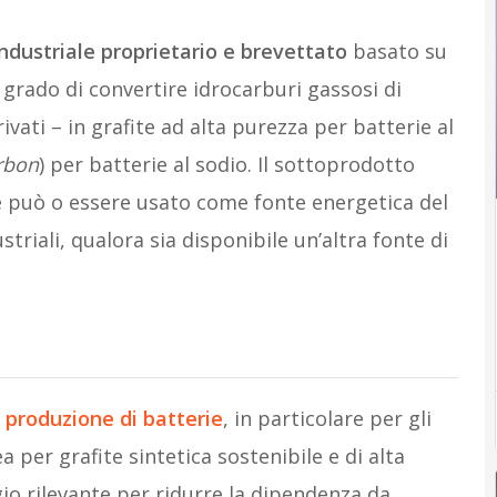
ndustriale proprietario e brevettato
basato su
n grado di convertire idrocarburi gassosi di
rivati – in grafite ad alta purezza per batterie al
rbon
) per batterie al sodio. Il sottoprodotto
e può o essere usato come fonte energetica del
triali, qualora sia disponibile un’altra fonte di
a produzione di batterie
, in particolare per gli
a per grafite sintetica sostenibile e di alta
io rilevante per ridurre la dipendenza da