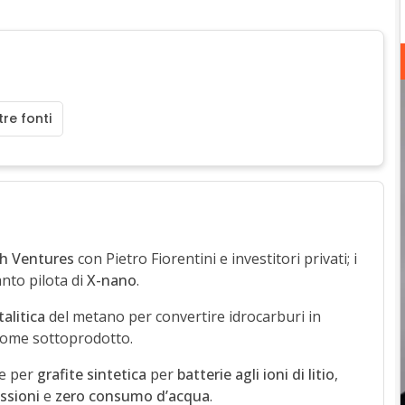
re fonti
h Ventures
con Pietro Fiorentini e investitori privati; i
nto pilota di
X-nano
.
talitica
del metano per convertire idrocarburi in
ome sottoprodotto.
le per
grafite sintetica
per
batterie agli ioni di litio
,
ssioni
e
zero consumo d’acqua
.