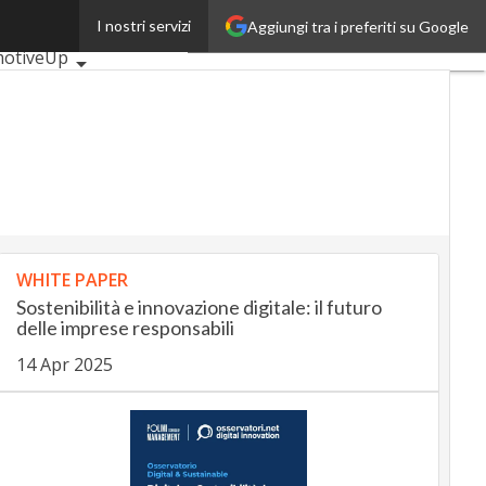
I nostri servizi
Aggiungi tra i preferiti su Google
 articoli
otiveUp
ingUp
InsuranceUp
lUp
MobilityUp
ech
Startup
WHITE PAPER
Sostenibilità e innovazione digitale: il futuro
delle imprese responsabili
14 Apr 2025