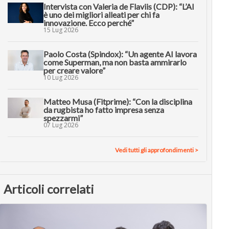
Intervista con Valeria de Flaviis (CDP): “L’AI
è uno dei migliori alleati per chi fa
innovazione. Ecco perché”
15 Lug 2026
Paolo Costa (Spindox): “Un agente AI lavora
come Superman, ma non basta ammirarlo
per creare valore”
10 Lug 2026
Matteo Musa (Fitprime): “Con la disciplina
da rugbista ho fatto impresa senza
spezzarmi”
07 Lug 2026
Vedi tutti gli approfondimenti >
Articoli correlati