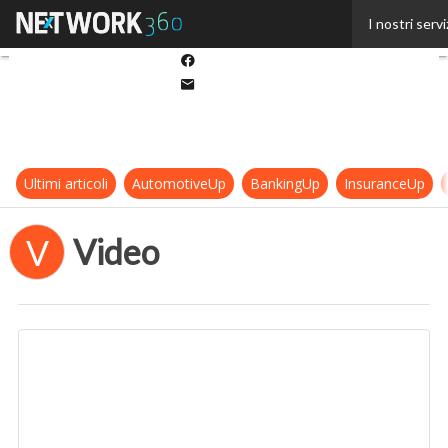
Twitter
I nostri servi
Linkedin
Facebook
Email
Ultimi articoli
AutomotiveUp
BankingUp
InsuranceUp
Video
V