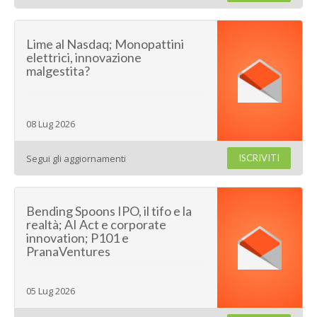
Lime al Nasdaq; Monopattini
elettrici, innovazione
malgestita?
08 Lug 2026
Segui gli aggiornamenti
ISCRIVITI
Bending Spoons IPO, il tifo e la
realtà; AI Act e corporate
innovation; P101 e
PranaVentures
05 Lug 2026