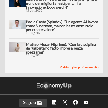
è uno dei migliori alleati per chi fa
innovazione. Ecco perché”
15 Lug 2026
Paolo Costa (Spindox): “Un agente AI lavora
come Superman, ma non basta ammirarlo
per creare valore”
10 Lug 2026
Matteo Musa (Fitprime): “Con la disciplina
da rugbista ho fatto impresa senza
spezzarmi”
07 Lug 2026
Vedi tutti gli approfondimenti >
Seguici