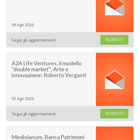
filtr
filtr
i
i
risul
risul
09 Ago 2026
Segui gli aggiornamenti
ISCRIVITI
A2A Life Ventures, il modello
"double market"; Arte e
innovazione: Roberto Verganti
02 Ago 2026
Segui gli aggiornamenti
ISCRIVITI
Mediolanum, Banca Patrimoni