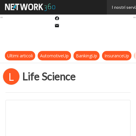
Twitter
I nostri servi
Linkedin
Facebook
Email
Ultimi articoli
AutomotiveUp
BankingUp
InsuranceUp
Life Science
L