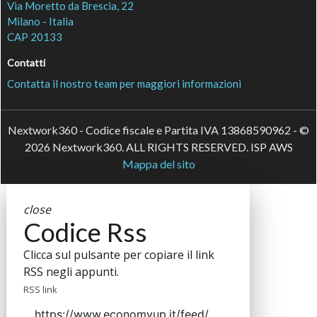
Via Moretto da Brescia, 22
Milano - Italia
CAP 20133
Contatti
Contatta il nostro team per maggiori informazioni
Nextwork360 - Codice fiscale e Partita IVA 13868590962 - ©
2026 Nextwork360. ALL RIGHTS RESERVED. ISP AWS
Mappa del sito
close
Codice Rss
Clicca sul pulsante per copiare il link
RSS negli appunti.
RSS link