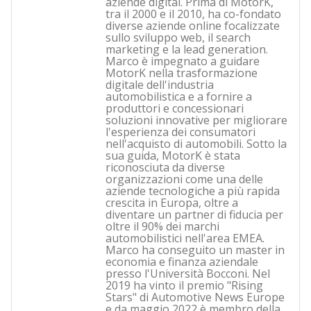
aziende digital. Prima di MotorK,
tra il 2000 e il 2010, ha co-fondato
diverse aziende online focalizzate
sullo sviluppo web, il search
marketing e la lead generation.
Marco è impegnato a guidare
MotorK nella trasformazione
digitale dell'industria
automobilistica e a fornire a
produttori e concessionari
soluzioni innovative per migliorare
l'esperienza dei consumatori
nell'acquisto di automobili. Sotto la
sua guida, MotorK è stata
riconosciuta da diverse
organizzazioni come una delle
aziende tecnologiche a più rapida
crescita in Europa, oltre a
diventare un partner di fiducia per
oltre il 90% dei marchi
automobilistici nell'area EMEA.
Marco ha conseguito un master in
economia e finanza aziendale
presso l'Università Bocconi. Nel
2019 ha vinto il premio "Rising
Stars" di Automotive News Europe
e da maggio 2022 è membro della