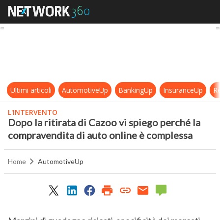
Dopo la ritirata di Cazoo vi spiego
Ultimi articoli
AutomotiveUp
BankingUp
InsuranceUp
Re
L'INTERVENTO
Dopo la ritirata di Cazoo vi spiego perché la
compravendita di auto online è complessa
Home
AutomotiveUp