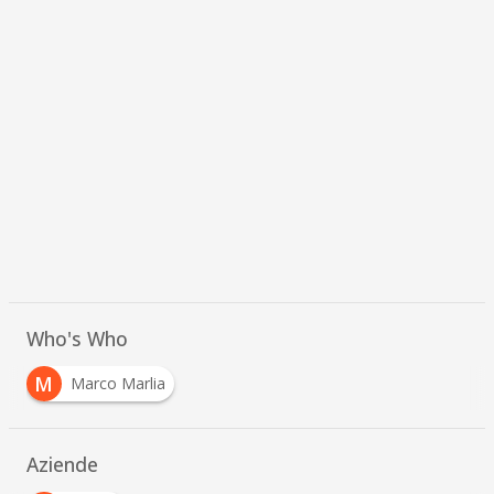
Who's Who
M
Marco Marlia
Aziende