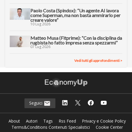
Paolo Costa (Spindox): “Un agente AI lavora
come Superman, ma non basta ammirarlo per
creare valore”
10 Lug 2026
Matteo Musa (Fitprime): “Con la disciplina da
rugbista ho fatto impresa senza spezzarmi”
07 Lug 2026
Vedi tutti gli approfondimenti >
Seguici
About
Autori
Tags
Rss Feed
Privacy e Cookie Policy
Terms&Conditions Contenuti Specialistici
Cookie Center