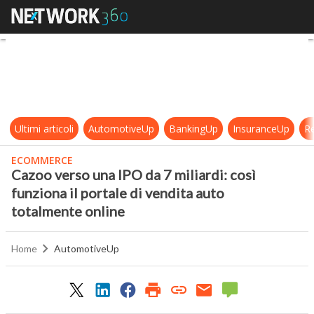
Cazoo verso una IPO da 7 miliardi: 
Ultimi articoli
AutomotiveUp
BankingUp
InsuranceUp
Re
ECOMMERCE
Cazoo verso una IPO da 7 miliardi: così
funziona il portale di vendita auto
totalmente online
Home
AutomotiveUp