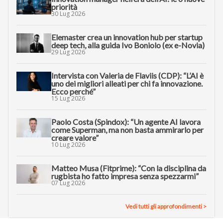
priorità
30 Lug 2026
Elemaster crea un innovation hub per startup
deep tech, alla guida Ivo Boniolo (ex e-Novia)
29 Lug 2026
Intervista con Valeria de Flaviis (CDP): “L’AI è
uno dei migliori alleati per chi fa innovazione.
Ecco perché”
15 Lug 2026
Paolo Costa (Spindox): “Un agente AI lavora
come Superman, ma non basta ammirarlo per
creare valore”
10 Lug 2026
Matteo Musa (Fitprime): “Con la disciplina da
rugbista ho fatto impresa senza spezzarmi”
07 Lug 2026
Vedi tutti gli approfondimenti >