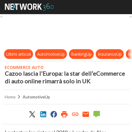
Cazoo lascia l’Europa: la star dell
Ultimi articoli
AutomotiveUp
BankingUp
InsuranceUp
Re
ECOMMERCE AUTO
Cazoo lascia l’Europa: la star dell’eCommerce
di auto online rimarrà solo in UK
Home
AutomotiveUp