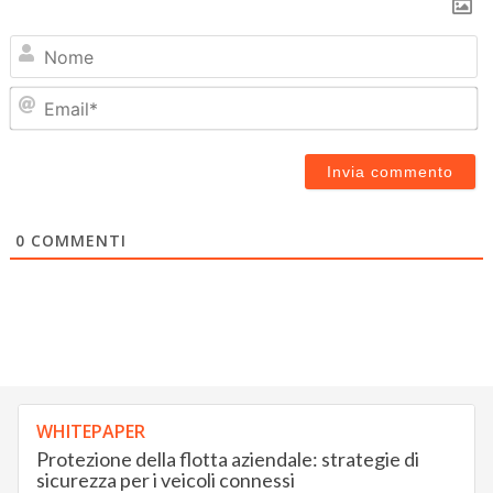
N
Em
0
COMMENTI
WHITEPAPER
Protezione della flotta aziendale: strategie di
sicurezza per i veicoli connessi