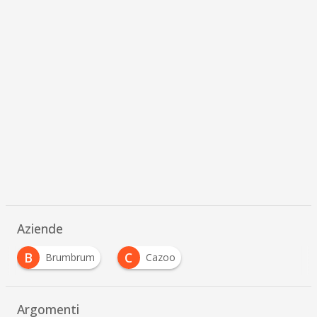
Aziende
B
C
Brumbrum
Cazoo
Argomenti