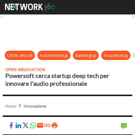
Powersoft cerca startup deep tech
Ultimi articoli
AutomotiveUp
BankingUp
InsuranceUp
OPEN INNOVATION
Powersoft cerca startup deep tech per
innovare l’audio professionale
Home
Innovazione