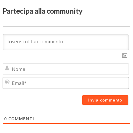
Partecipa alla community
N
Em
0
COMMENTI