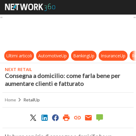
Consegna a domicilio: come farla b
Ultimi articoli
AutomotiveUp
BankingUp
InsuranceUp
Re
NEXT RETAIL
Consegna a domicilio: come farla bene per
aumentare clienti e fatturato
Home
RetailUp