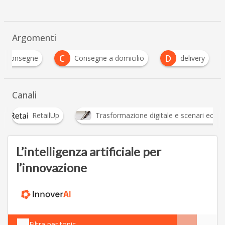
Argomenti
C
D
consegne
Consegne a domicilio
delivery
Canali
RetailUp
Trasformazione digitale e scenari economici
L’intelligenza artificiale per
l’innovazione
Filtra per topic