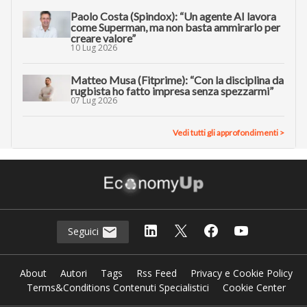
Paolo Costa (Spindox): “Un agente AI lavora
come Superman, ma non basta ammirarlo per
creare valore”
10 Lug 2026
Matteo Musa (Fitprime): “Con la disciplina da
rugbista ho fatto impresa senza spezzarmi”
07 Lug 2026
Vedi tutti gli approfondimenti >
Seguici
About
Autori
Tags
Rss Feed
Privacy e Cookie Policy
Terms&Conditions Contenuti Specialistici
Cookie Center