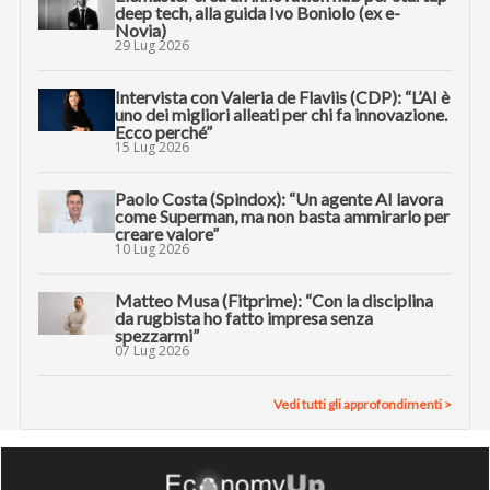
deep tech, alla guida Ivo Boniolo (ex e-
Novia)
29 Lug 2026
Intervista con Valeria de Flaviis (CDP): “L’AI è
uno dei migliori alleati per chi fa innovazione.
Ecco perché”
15 Lug 2026
Paolo Costa (Spindox): “Un agente AI lavora
come Superman, ma non basta ammirarlo per
creare valore”
10 Lug 2026
Matteo Musa (Fitprime): “Con la disciplina
da rugbista ho fatto impresa senza
spezzarmi”
07 Lug 2026
Vedi tutti gli approfondimenti >