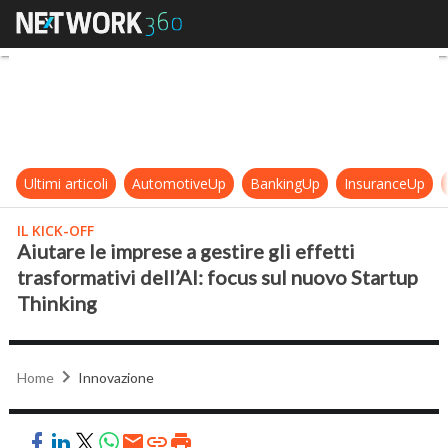
Aiutare le imprese a gestire gli eff
Ultimi articoli
AutomotiveUp
BankingUp
InsuranceUp
IL KICK-OFF
Aiutare le imprese a gestire gli effetti
trasformativi dell’AI: focus sul nuovo Startup
Thinking
Home
Innovazione