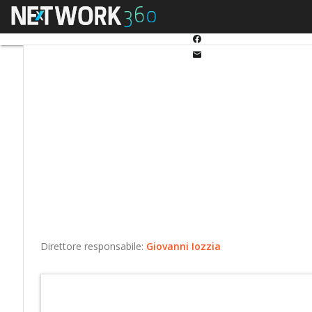
Twitter
Menu
Ultimi articoli
Automo
Linkedin
Facebook
Email
Direttore responsabile:
Giovanni Iozzia