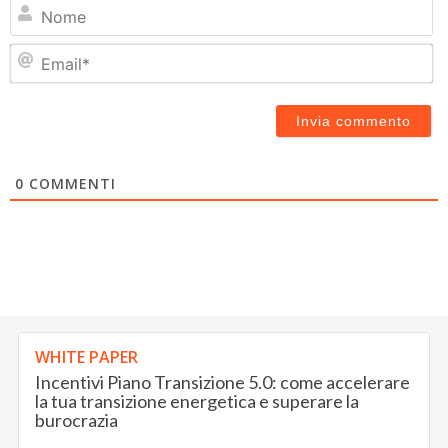
N
Em
0
COMMENTI
WHITE PAPER
Incentivi Piano Transizione 5.0: come accelerare
la tua transizione energetica e superare la
burocrazia