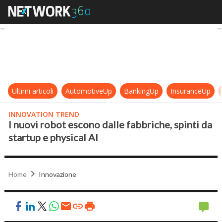
I nuovi robot escono dalle fabbriche
Ultimi articoli
AutomotiveUp
BankingUp
InsuranceUp
INNOVATION TREND
I nuovi robot escono dalle fabbriche, spinti da
startup e physical AI
Home
Innovazione