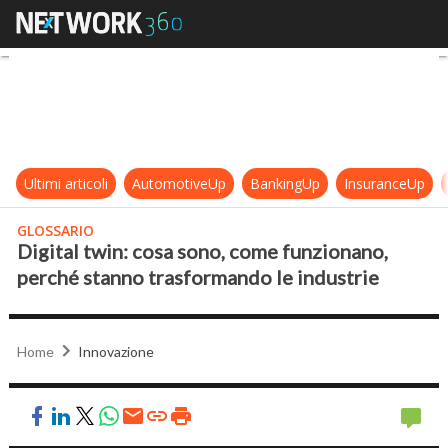
Digital twin: cosa sono, come funz
Ultimi articoli
AutomotiveUp
BankingUp
InsuranceUp
GLOSSARIO
Digital twin: cosa sono, come funzionano,
perché stanno trasformando le industrie
Home
Innovazione