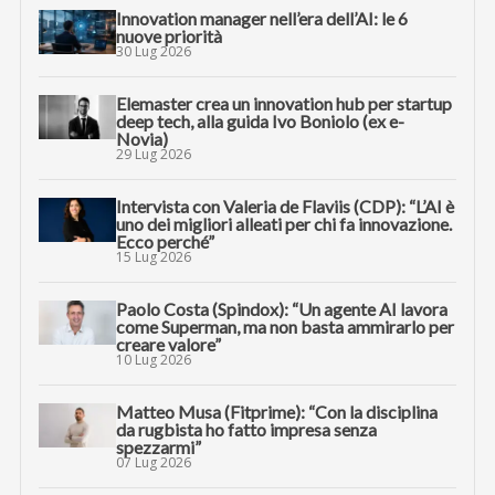
Innovation manager nell’era dell’AI: le 6
nuove priorità
30 Lug 2026
Elemaster crea un innovation hub per startup
deep tech, alla guida Ivo Boniolo (ex e-
Novia)
29 Lug 2026
Intervista con Valeria de Flaviis (CDP): “L’AI è
uno dei migliori alleati per chi fa innovazione.
Ecco perché”
15 Lug 2026
Paolo Costa (Spindox): “Un agente AI lavora
come Superman, ma non basta ammirarlo per
creare valore”
10 Lug 2026
Matteo Musa (Fitprime): “Con la disciplina
da rugbista ho fatto impresa senza
spezzarmi”
07 Lug 2026