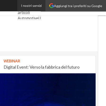
 e processi
I nostri servizi
Aggiungi tra i preferiti su Google
Ultimi
articoli
AutomotiveUp
BankingUp
InsuranceUp
RetailUp
SmartMobilityUp
WEBINAR
Digital Event: Verso la fabbrica del futuro
Proptech
Startup