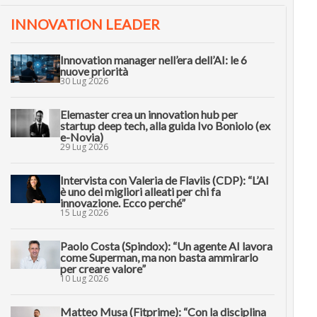
INNOVATION LEADER
Innovation manager nell’era dell’AI: le 6
nuove priorità
30 Lug 2026
Elemaster crea un innovation hub per
startup deep tech, alla guida Ivo Boniolo (ex
e-Novia)
29 Lug 2026
Intervista con Valeria de Flaviis (CDP): “L’AI
è uno dei migliori alleati per chi fa
innovazione. Ecco perché”
15 Lug 2026
Paolo Costa (Spindox): “Un agente AI lavora
come Superman, ma non basta ammirarlo
per creare valore”
10 Lug 2026
Matteo Musa (Fitprime): “Con la disciplina