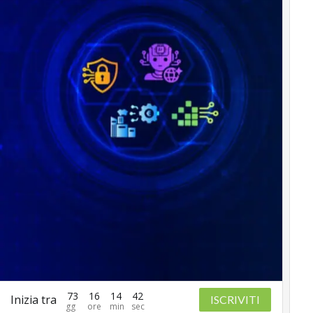
73
16
14
41
Inizia tra
ISCRIVITI