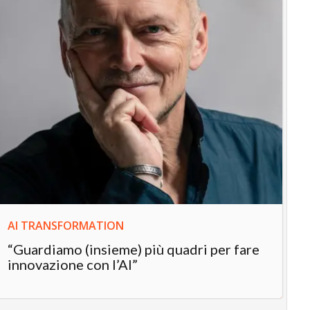
IN
In
“L
in
AI TRANSFORMATION
“Guardiamo (insieme) più quadri per fare
innovazione con l’AI”