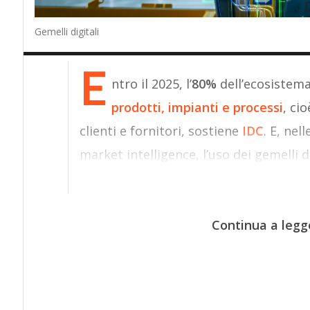
Gemelli digitali
E
ntro il 2025, l’
80%
dell’ecosistema
prodotti, impianti e processi
, ci
clienti e fornitori, sostiene
IDC
. E, nel
market intelligence, l’uso dei gemelli 
Continua a legg