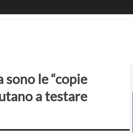
sono le “copie informatiche” che aiutano a testare prodotti
a sono le “copie
utano a testare