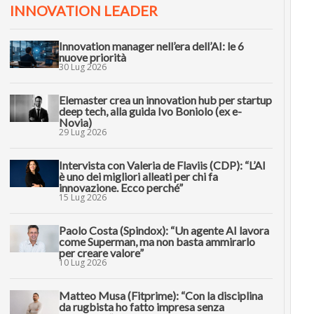
INNOVATION LEADER
Innovation manager nell’era dell’AI: le 6
nuove priorità
30 Lug 2026
Elemaster crea un innovation hub per startup
deep tech, alla guida Ivo Boniolo (ex e-
Novia)
29 Lug 2026
Intervista con Valeria de Flaviis (CDP): “L’AI
è uno dei migliori alleati per chi fa
innovazione. Ecco perché”
15 Lug 2026
Paolo Costa (Spindox): “Un agente AI lavora
come Superman, ma non basta ammirarlo
per creare valore”
10 Lug 2026
Matteo Musa (Fitprime): “Con la disciplina
da rugbista ho fatto impresa senza