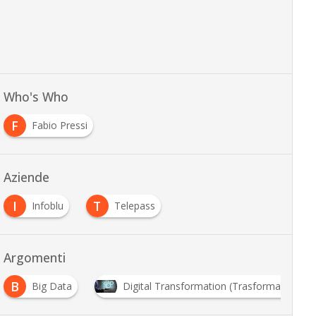
Who's Who
F
Fabio Pressi
Aziende
I
T
Infoblu
Telepass
…
Argomenti
B
Big Data
Digital Transformation (Trasformazione Dig