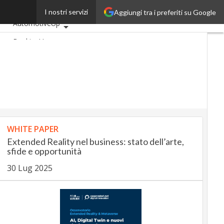
rti”
I nostri servizi
Aggiungi tra i preferiti su Google
Ultimi articoli
AutomotiveUp
BankingUp
InsuranceUp
RetailUp
SmartMobilityUp
Proptech
Startup
WHITE PAPER
Extended Reality nel business: stato dell’arte,
sfide e opportunità
30 Lug 2025