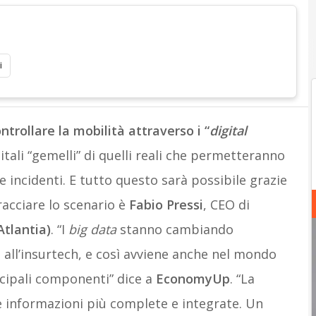
Mobility a
i
ntrollare la mobilità attraverso i “
digital
gitali “gemelli” di quelli reali che permetteranno
 incidenti. E tutto questo sarà possibile grazie
tracciare lo scenario è
Fabio Pressi
, CEO di
Atlantia)
. “I
big data
stanno cambiando
h all’insurtech, e così avviene anche nel mondo
ncipali componenti” dice a
EconomyUp
. “La
e informazioni più complete e integrate. Un