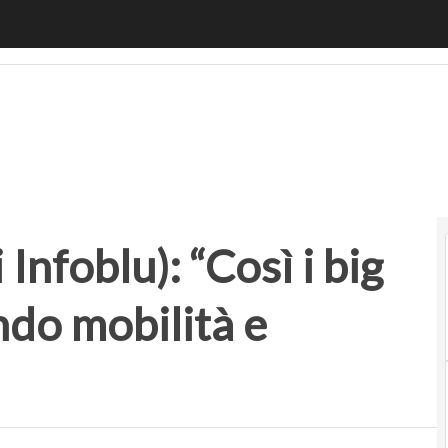
nfoblu): “Così i big data stanno cambiando mobilità e traspo
Infoblu): “Così i big
do mobilità e