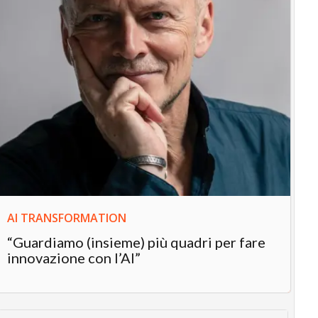
IN
In
“L
in
AI TRANSFORMATION
“Guardiamo (insieme) più quadri per fare
innovazione con l’AI”