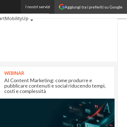
I nostri servizi
Aggiungi tra i preferiti su Google
BankingUp
rtMobilityUp
WEBINAR
AI Content Marketing: come produrre e
pubblicare contenuti e social riducendo tempi,
costi e complessità