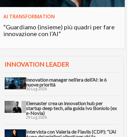
AI TRANSFORMATION
“Guardiamo (insieme) più quadri per fare
innovazione con l’AI”
INNOVATION LEADER
Innovation manager nell’era dell’AI: le 6
nuove priorità
30 Lug 2026
Elemaster crea un innovation hub per
startup deep tech, alla guida Ivo Boniolo (ex
e-Novia)
29 Lug 2026
Intervista con Valeria de Flaviis (CDP): “L’AI
è uno dei migliori alleati per chi fa