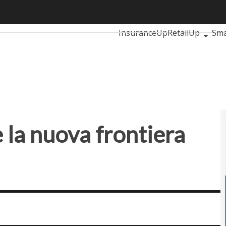
a nuova frontiera della mobilità
Ultimi articoli
AutomotiveUp
InsuranceUp
RetailUp
Sma
Proptech
Startup
è la nuova frontiera