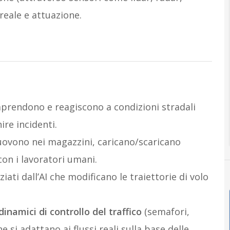
reale e attuazione.
rendono e reagiscono a condizioni stradali
re incidenti.
ovono nei magazzini, caricano/scaricano
con i lavoratori umani.
iati dall’AI che modificano le traiettorie di volo
dinamici di controllo del traffico
(semafori,
he si adattano ai flussi reali sulla base delle