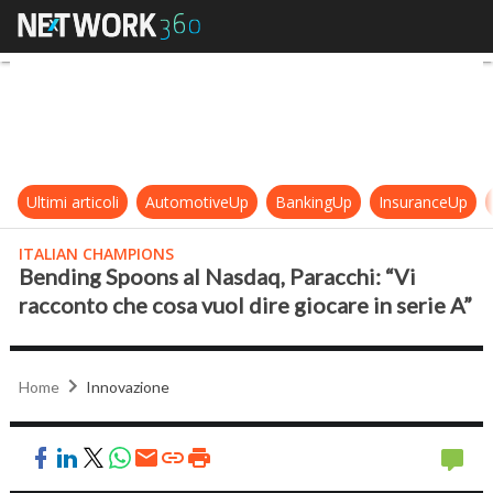
Bending Spoons al Nasdaq, Paracchi
Ultimi articoli
AutomotiveUp
BankingUp
InsuranceUp
ITALIAN CHAMPIONS
Bending Spoons al Nasdaq, Paracchi: “Vi
racconto che cosa vuol dire giocare in serie A”
Home
Innovazione