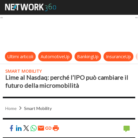
Lime al Nasdaq: perché l’IPO può c
Ultimi articoli
AutomotiveUp
BankingUp
InsuranceUp
SMART MOBILITY
Lime al Nasdaq: perché l’IPO può cambiare il
futuro della micromobilità
Home
Smart Mobility