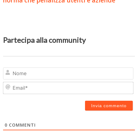
norma che penalizza utenti e aziende
Partecipa alla community
N
Em
0
COMMENTI