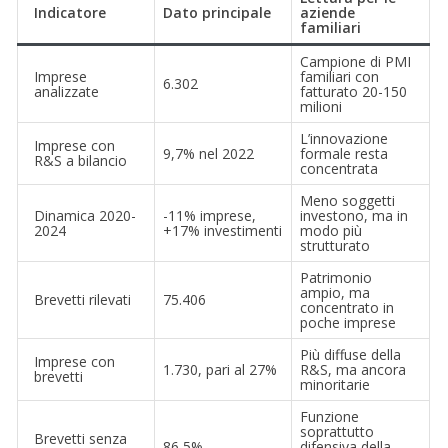
Indicatore
Dato principale
aziende
familiari
Campione di PMI
Imprese
familiari con
6.302
analizzate
fatturato 20-150
milioni
L’innovazione
Imprese con
9,7% nel 2022
formale resta
R&S a bilancio
concentrata
Meno soggetti
Dinamica 2020-
-11% imprese,
investono, ma in
2024
+17% investimenti
modo più
strutturato
Patrimonio
ampio, ma
Brevetti rilevati
75.406
concentrato in
poche imprese
Più diffuse della
Imprese con
1.730, pari al 27%
R&S, ma ancora
brevetti
minoritarie
Funzione
soprattutto
Brevetti senza
86,5%
difensiva della