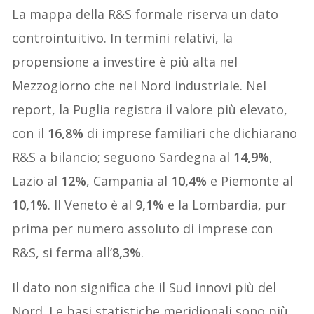
La mappa della R&S formale riserva un dato
controintuitivo. In termini relativi, la
propensione a investire è più alta nel
Mezzogiorno che nel Nord industriale. Nel
report, la Puglia registra il valore più elevato,
con il
16,8%
di imprese familiari che dichiarano
R&S a bilancio; seguono Sardegna al
14,9%
,
Lazio al
12%
, Campania al
10,4%
e Piemonte al
10,1%
. Il Veneto è al
9,1%
e la Lombardia, pur
prima per numero assoluto di imprese con
R&S, si ferma all’
8,3%
.
Il dato non significa che il Sud innovi più del
Nord. Le basi statistiche meridionali sono più