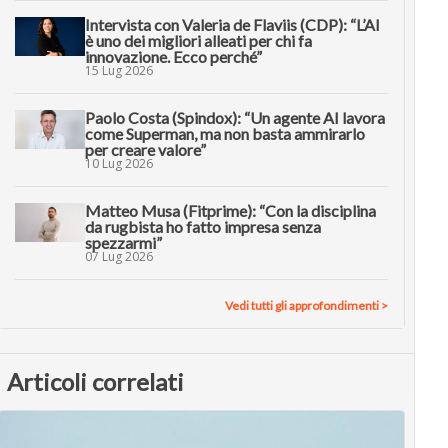
Intervista con Valeria de Flaviis (CDP): “L’AI
è uno dei migliori alleati per chi fa
innovazione. Ecco perché”
15 Lug 2026
Paolo Costa (Spindox): “Un agente AI lavora
come Superman, ma non basta ammirarlo
per creare valore”
10 Lug 2026
Matteo Musa (Fitprime): “Con la disciplina
da rugbista ho fatto impresa senza
spezzarmi”
07 Lug 2026
Vedi tutti gli approfondimenti >
Articoli correlati