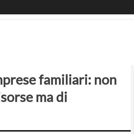
ese familiari: non è una questione di risorse ma di leadersh
prese familiari: non
isorse ma di