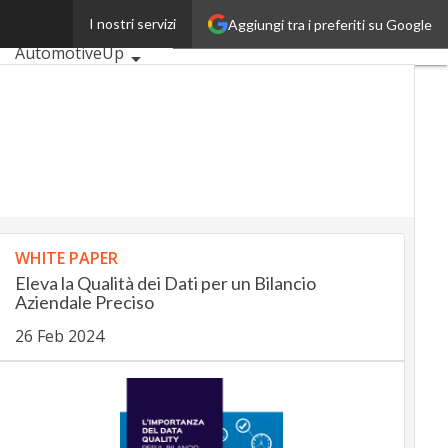
ip
I nostri servizi
Aggiungi tra i preferiti su Google
Ultimi articoli
AutomotiveUp
BankingUp
InsuranceUp
RetailUp
SmartMobilityUp
Proptech
Startup
WHITE PAPER
Eleva la Qualità dei Dati per un Bilancio
Aziendale Preciso
26 Feb 2024