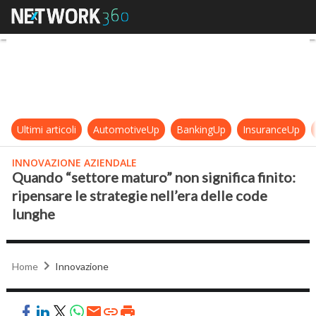
Quando “settore maturo” non signifi
Ultimi articoli
AutomotiveUp
BankingUp
InsuranceUp
INNOVAZIONE AZIENDALE
Quando “settore maturo” non significa finito:
ripensare le strategie nell’era delle code
lunghe
Home
Innovazione