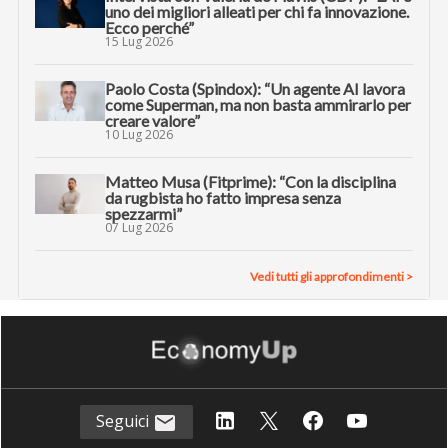
uno dei migliori alleati per chi fa innovazione.
Ecco perché”
15 Lug 2026
Paolo Costa (Spindox): “Un agente AI lavora
come Superman, ma non basta ammirarlo per
creare valore”
10 Lug 2026
Matteo Musa (Fitprime): “Con la disciplina
da rugbista ho fatto impresa senza
spezzarmi”
07 Lug 2026
Vedi tutti gli approfondimenti >
Seguici