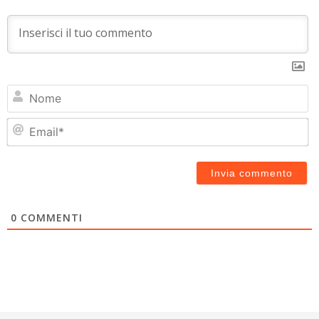
N
Em
0
COMMENTI