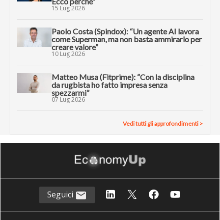
Ecco perché”
15 Lug 2026
Paolo Costa (Spindox): “Un agente AI lavora
come Superman, ma non basta ammirarlo per
creare valore”
10 Lug 2026
Matteo Musa (Fitprime): “Con la disciplina
da rugbista ho fatto impresa senza
spezzarmi”
07 Lug 2026
Vedi tutti gli approfondimenti >
Seguici