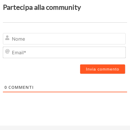
Partecipa alla community
N
Em
0
COMMENTI