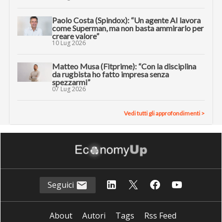
Paolo Costa (Spindox): “Un agente AI lavora
come Superman, ma non basta ammirarlo per
creare valore”
10 Lug 2026
Matteo Musa (Fitprime): “Con la disciplina
da rugbista ho fatto impresa senza
spezzarmi”
07 Lug 2026
Vedi tutti gli approfondimenti >
Seguici
About
Autori
Tags
Rss Feed