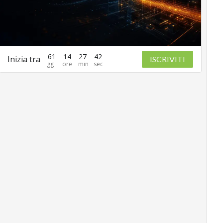
61
14
27
41
Inizia tra
ISCRIVITI