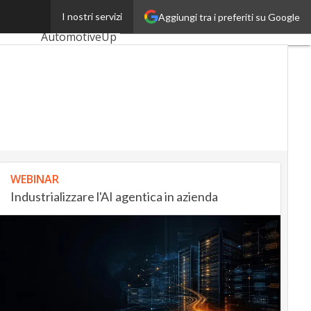
ovazione
I nostri servizi
Aggiungi tra i preferiti su Google
Ultimi articoli
AutomotiveUp
BankingUp
InsuranceUp
RetailUp
SmartMobilityUp
WEBINAR
Proptech
Industrializzare l'AI agentica in azienda
Startup