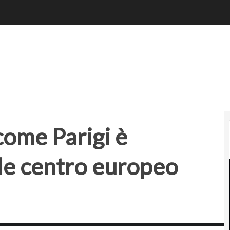
ome Parigi è diventata il principale centro europeo dell’inn
 come Parigi è
ale centro europeo