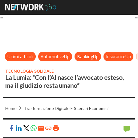
La Lumia: “Con l’AI nasce l’avvocat
Ultimi articoli
AutomotiveUp
BankingUp
InsuranceUp
TECNOLOGIA SOLIDALE
La Lumia: “Con l’AI nasce l’avvocato esteso,
ma il giudizio resta umano”
Home
Trasformazione Digitale E Scenari Economici