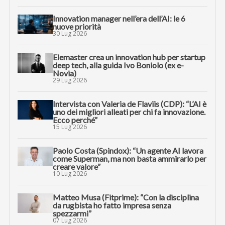
Innovation manager nell’era dell’AI: le 6
nuove priorità
30 Lug 2026
Elemaster crea un innovation hub per startup
deep tech, alla guida Ivo Boniolo (ex e-
Novia)
29 Lug 2026
Intervista con Valeria de Flaviis (CDP): “L’AI è
uno dei migliori alleati per chi fa innovazione.
Ecco perché”
15 Lug 2026
Paolo Costa (Spindox): “Un agente AI lavora
come Superman, ma non basta ammirarlo per
creare valore”
10 Lug 2026
Matteo Musa (Fitprime): “Con la disciplina
da rugbista ho fatto impresa senza
spezzarmi”
07 Lug 2026