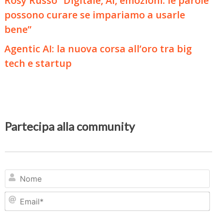
Rosy Russo “Digitale, AI, emozioni: le parole
possono curare se impariamo a usarle
bene”
Agentic AI: la nuova corsa all’oro tra big
tech e startup
Partecipa alla community
N
Em