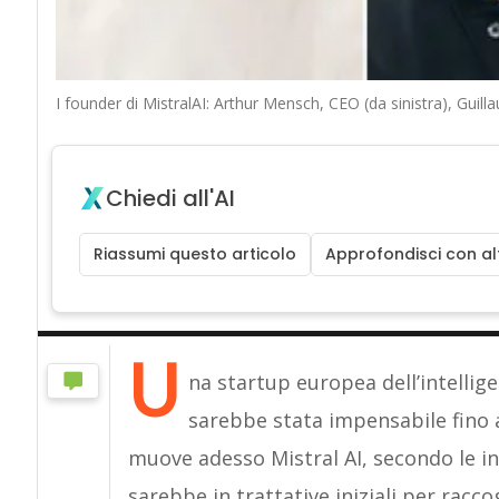
I founder di MistralAI: Arthur Mensch, CEO (da sinistra), Gu
Chiedi all'AI
Riassumi questo articolo
Approfondisci con alt
U
na startup europea dell’intelligen
sarebbe stata impensabile fino a 
muove adesso Mistral AI, secondo le in
sarebbe in trattative iniziali per raccog