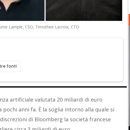
illaume Lample, CSO, Timothee Lacroix, CTO
re fonti
za artificiale valutata 20 miliardi di euro
pochi anni fa. È la soglia intorno alla quale si
discrezioni di Bloomberg la società francese
liere circa 3 miliardi di euro.