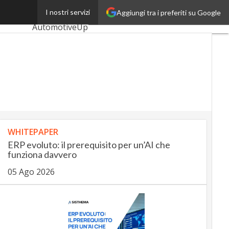
tificiale
I nostri servizi
Aggiungi tra i preferiti su Google
Ultimi articoli
AutomotiveUp
BankingUp
InsuranceUp
RetailUp
SmartMobilityUp
WHITEPAPER
Proptech
ERP evoluto: il prerequisito per un’AI che
Startup
funziona davvero
05 Ago 2026