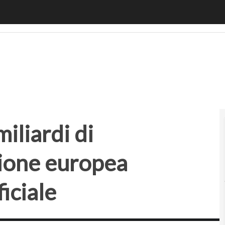
iardi di valutazione: l’ambizione europea nell’intelligenza ar
iliardi di
zione europea
ficiale