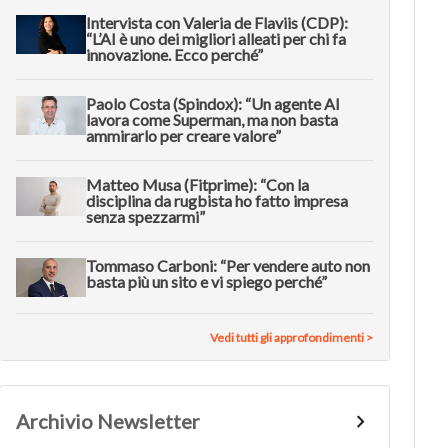
Intervista con Valeria de Flaviis (CDP):
“L’AI è uno dei migliori alleati per chi fa
innovazione. Ecco perché”
Paolo Costa (Spindox): “Un agente AI
lavora come Superman, ma non basta
ammirarlo per creare valore”
Matteo Musa (Fitprime): “Con la
disciplina da rugbista ho fatto impresa
senza spezzarmi”
Tommaso Carboni: “Per vendere auto non
basta più un sito e vi spiego perché”
Vedi tutti gli approfondimenti >
Archivio Newsletter