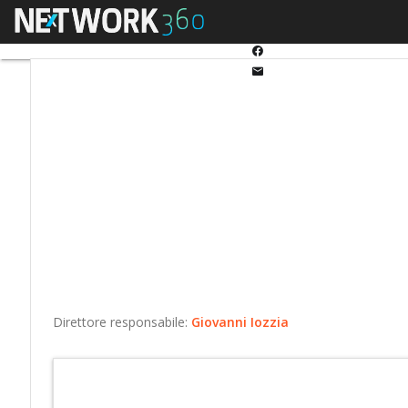
Twitter
Menu
Ultimi articoli
Automo
Linkedin
Facebook
Email
Direttore responsabile:
Giovanni Iozzia