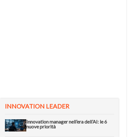
L METODO
VIDEO
he cos’è il Double Diamond, il
Come l
ramework per fare innovazione
dell’i
ell’era dell’AI
Future
INNOVATION LEADER
Innovation manager nell’era dell’AI: le 6
nuove priorità