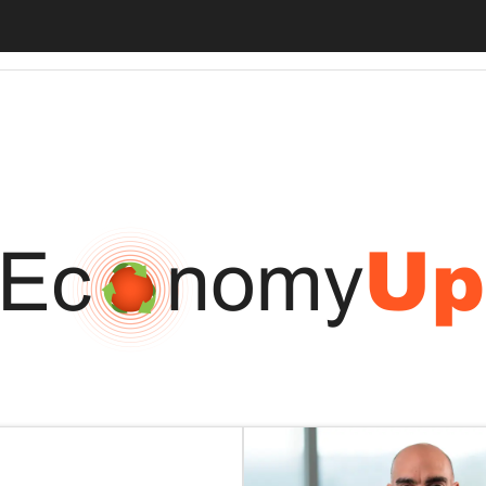
tiveUp
BankingUp
InsuranceUp
RetailUp
SmartMobilityUp