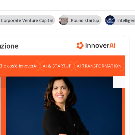
Corporate Venture Capital
Round startup
Intelligen
vazione
Che cos'è InnoverAI
AI & STARTUP
AI TRANSFORMATION