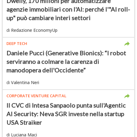
Dwelly, 170 milioni per automatizzare
agenzie immobiliari con l'AI: perché l'"AI roll-
up" può cambiare interi settori
di
Redazione EconomyUp
DEEP TECH
Daniele Pucci (Generative Bionics): “I robot
serviranno a colmare la carenza di
manodopera dell'Occidente”
di
Valentina Neri
CORPORATE VENTURE CAPITAL
Il CVC di Intesa Sanpaolo punta sull'Agentic
AI Security: Neva SGR investe nella startup
USA Straiker
di
Luciana Maci