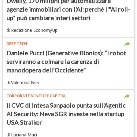
Dwelly, 170 milioni per automatizzare
agenzie immobiliari con l'AI: perché l'"AI roll-
up" può cambiare interi settori
di
Redazione EconomyUp
DEEP TECH
Daniele Pucci (Generative Bionics): “I robot
serviranno a colmare la carenza di
manodopera dell'Occidente”
di
Valentina Neri
CORPORATE VENTURE CAPITAL
Il CVC di Intesa Sanpaolo punta sull'Agentic
AI Security: Neva SGR investe nella startup
USA Straiker
di
Luciana Maci