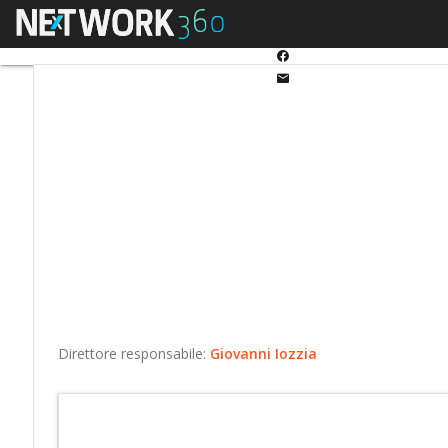
Twitter
Menu
Ultimi articoli
Automo
Linkedin
Facebook
Email
Direttore responsabile:
Giovanni Iozzia