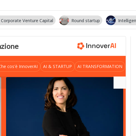
Corporate Venture Capital
Round startup
Intelligen
vazione
Che cos'è InnoverAI
AI & STARTUP
AI TRANSFORMATION