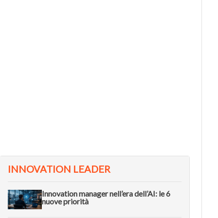
L METODO
VIDEO
he cos’è il Double Diamond, il
Come l
ramework per fare innovazione
dell’i
ell’era dell’AI
Future
INNOVATION LEADER
Innovation manager nell’era dell’AI: le 6
nuove priorità