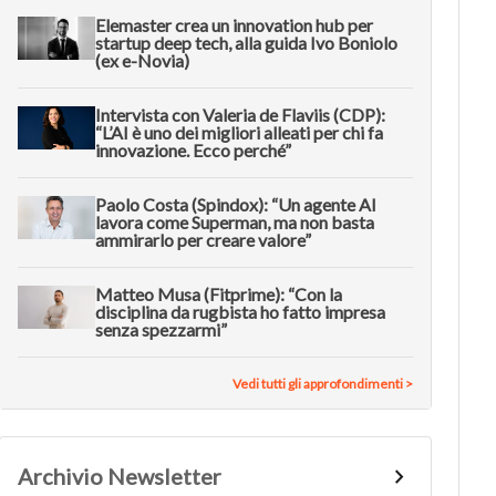
Elemaster crea un innovation hub per
startup deep tech, alla guida Ivo Boniolo
(ex e-Novia)
Intervista con Valeria de Flaviis (CDP):
“L’AI è uno dei migliori alleati per chi fa
innovazione. Ecco perché”
Paolo Costa (Spindox): “Un agente AI
lavora come Superman, ma non basta
ammirarlo per creare valore”
Matteo Musa (Fitprime): “Con la
disciplina da rugbista ho fatto impresa
senza spezzarmi”
Vedi tutti gli approfondimenti >
Archivio Newsletter