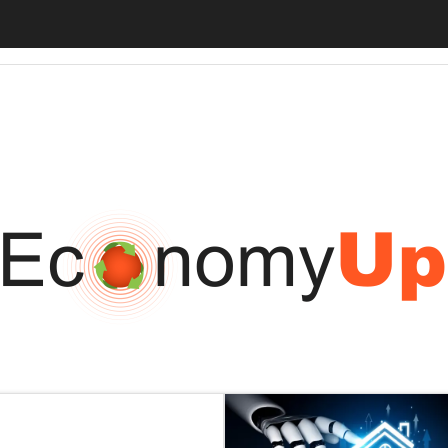
tiveUp
BankingUp
InsuranceUp
RetailUp
SmartMobilityUp