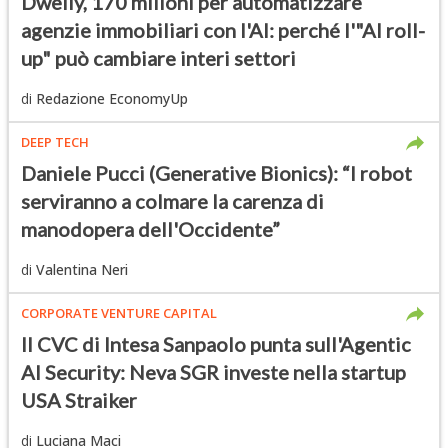
Dwelly, 170 milioni per automatizzare
agenzie immobiliari con l'AI: perché l'"AI roll-
up" può cambiare interi settori
di
Redazione EconomyUp
DEEP TECH
Daniele Pucci (Generative Bionics): “I robot
serviranno a colmare la carenza di
manodopera dell'Occidente”
di
Valentina Neri
CORPORATE VENTURE CAPITAL
Il CVC di Intesa Sanpaolo punta sull'Agentic
AI Security: Neva SGR investe nella startup
USA Straiker
di
Luciana Maci