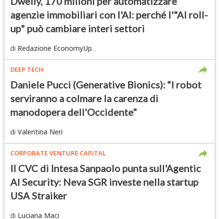
Dwelly, 170 milioni per automatizzare
agenzie immobiliari con l'AI: perché l'"AI roll-
up" può cambiare interi settori
di
Redazione EconomyUp
DEEP TECH
Daniele Pucci (Generative Bionics): “I robot
serviranno a colmare la carenza di
manodopera dell'Occidente”
di
Valentina Neri
CORPORATE VENTURE CAPITAL
Il CVC di Intesa Sanpaolo punta sull'Agentic
AI Security: Neva SGR investe nella startup
USA Straiker
di
Luciana Maci