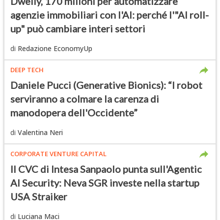
Dwelly, 170 milioni per automatizzare
agenzie immobiliari con l'AI: perché l'"AI roll-
up" può cambiare interi settori
di
Redazione EconomyUp
DEEP TECH
Daniele Pucci (Generative Bionics): “I robot
serviranno a colmare la carenza di
manodopera dell'Occidente”
di
Valentina Neri
CORPORATE VENTURE CAPITAL
Il CVC di Intesa Sanpaolo punta sull'Agentic
AI Security: Neva SGR investe nella startup
USA Straiker
di
Luciana Maci