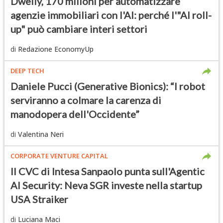
Dwelly, 170 milioni per automatizzare
agenzie immobiliari con l'AI: perché l'"AI roll-
up" può cambiare interi settori
di
Redazione EconomyUp
DEEP TECH
Daniele Pucci (Generative Bionics): “I robot
serviranno a colmare la carenza di
manodopera dell'Occidente”
di
Valentina Neri
CORPORATE VENTURE CAPITAL
Il CVC di Intesa Sanpaolo punta sull'Agentic
AI Security: Neva SGR investe nella startup
USA Straiker
di
Luciana Maci