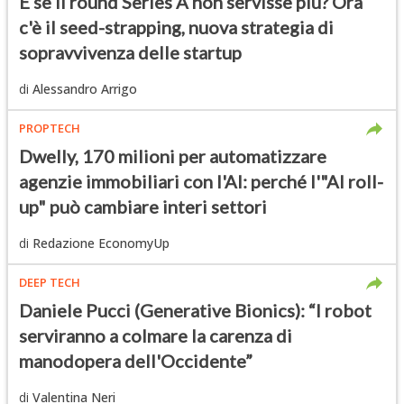
E se il round Series A non servisse più? Ora
c'è il seed-strapping, nuova strategia di
sopravvivenza delle startup
di
Alessandro Arrigo
PROPTECH
Dwelly, 170 milioni per automatizzare
agenzie immobiliari con l'AI: perché l'"AI roll-
up" può cambiare interi settori
di
Redazione EconomyUp
DEEP TECH
Daniele Pucci (Generative Bionics): “I robot
serviranno a colmare la carenza di
manodopera dell'Occidente”
di
Valentina Neri