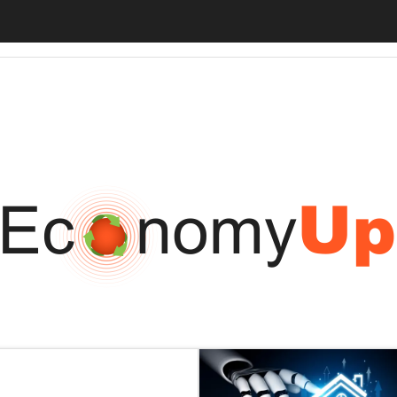
tiveUp
BankingUp
InsuranceUp
RetailUp
SmartMobilityUp