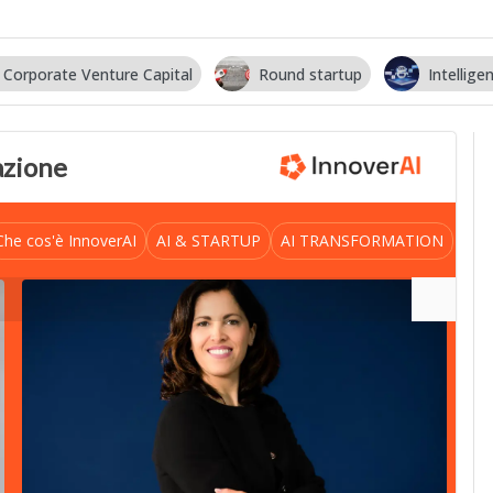
Corporate Venture Capital
Round startup
Intelligen
vazione
Che cos'è InnoverAI
AI & STARTUP
AI TRANSFORMATION