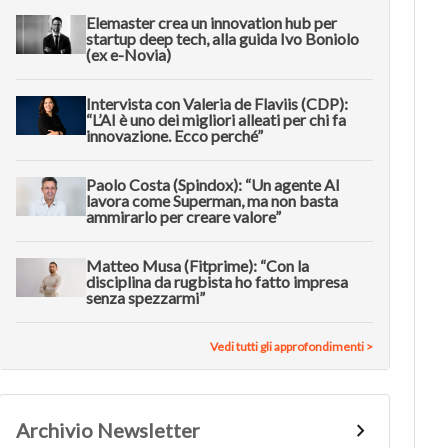
Elemaster crea un innovation hub per
startup deep tech, alla guida Ivo Boniolo
(ex e-Novia)
Intervista con Valeria de Flaviis (CDP):
“L’AI è uno dei migliori alleati per chi fa
innovazione. Ecco perché”
Paolo Costa (Spindox): “Un agente AI
lavora come Superman, ma non basta
ammirarlo per creare valore”
Matteo Musa (Fitprime): “Con la
disciplina da rugbista ho fatto impresa
senza spezzarmi”
Vedi tutti gli approfondimenti >
Archivio Newsletter