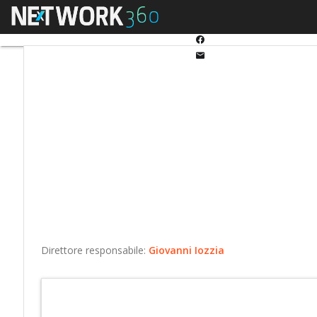
Twitter
Menu
Ultimi articoli
Automo
Linkedin
Facebook
Email
Direttore responsabile:
Giovanni Iozzia