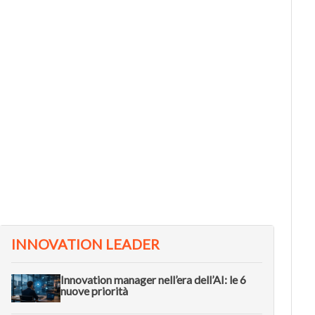
L METODO
VIDEO
he cos’è il Double Diamond, il
Come l
ramework per fare innovazione
dell’i
ell’era dell’AI
Future
INNOVATION LEADER
Innovation manager nell’era dell’AI: le 6
nuove priorità