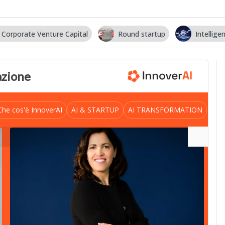
Corporate Venture Capital
Round startup
Intelligen
vazione
Che cos'è InnoverAI
AI & STARTUP
AI TRANSFORMATION