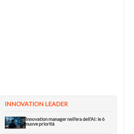
L METODO
VIDEO
he cos’è il Double Diamond, il
Come l
ramework per fare innovazione
dell’i
ell’era dell’AI
Future
INNOVATION LEADER
Innovation manager nell’era dell’AI: le 6
nuove priorità