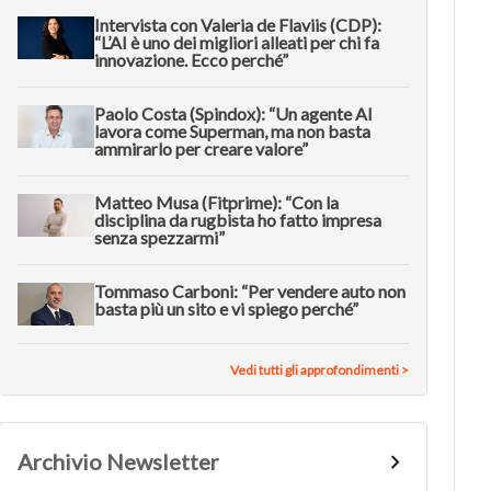
Intervista con Valeria de Flaviis (CDP):
“L’AI è uno dei migliori alleati per chi fa
innovazione. Ecco perché”
Paolo Costa (Spindox): “Un agente AI
lavora come Superman, ma non basta
ammirarlo per creare valore”
Matteo Musa (Fitprime): “Con la
disciplina da rugbista ho fatto impresa
senza spezzarmi”
Tommaso Carboni: “Per vendere auto non
basta più un sito e vi spiego perché”
Vedi tutti gli approfondimenti >
Archivio Newsletter