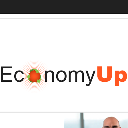
tiveUp
BankingUp
InsuranceUp
RetailUp
SmartMobilityUp