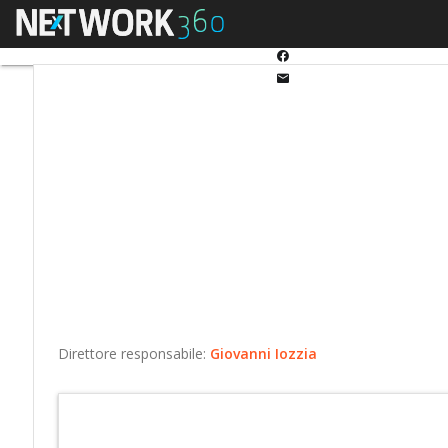
Twitter
Menu
Ultimi articoli
Automo
Linkedin
Facebook
Email
Direttore responsabile:
Giovanni Iozzia