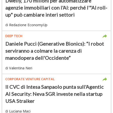
Dwelly, 170 milioni per automatizzare
agenzie immobiliari con l'AI: perché l'"AI roll-
up" può cambiare interi settori
di
Redazione EconomyUp
DEEP TECH
Daniele Pucci (Generative Bionics): “I robot
serviranno a colmare la carenza di
manodopera dell'Occidente”
di
Valentina Neri
CORPORATE VENTURE CAPITAL
Il CVC di Intesa Sanpaolo punta sull'Agentic
AI Security: Neva SGR investe nella startup
USA Straiker
di
Luciana Maci