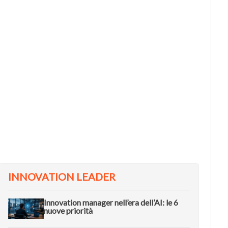
L METODO
VIDEO
he cos’è il Double Diamond, il
Come l
ramework per fare innovazione
dell’i
ell’era dell’AI
Future
INNOVATION LEADER
Innovation manager nell’era dell’AI: le 6
nuove priorità