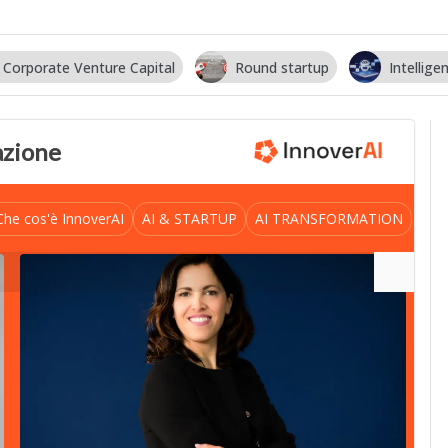
Corporate Venture Capital
Round startup
Intelligen
vazione
Che cos'è InnoverAI
AI & STARTUP
AI TRANSFORMATION