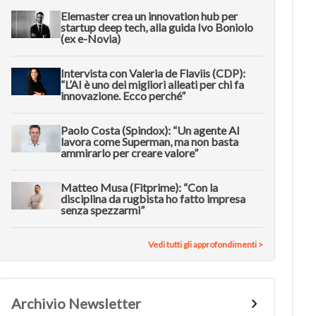
Elemaster crea un innovation hub per
startup deep tech, alla guida Ivo Boniolo
(ex e-Novia)
Intervista con Valeria de Flaviis (CDP):
“L’AI è uno dei migliori alleati per chi fa
innovazione. Ecco perché”
Paolo Costa (Spindox): “Un agente AI
lavora come Superman, ma non basta
ammirarlo per creare valore”
Matteo Musa (Fitprime): “Con la
disciplina da rugbista ho fatto impresa
senza spezzarmi”
Vedi tutti gli approfondimenti >
Archivio Newsletter