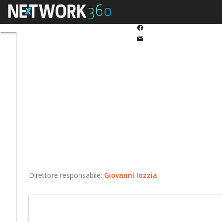
Twitter
Menu
Ultimi articoli
Automo
Linkedin
Facebook
Email
Direttore responsabile:
Giovanni Iozzia