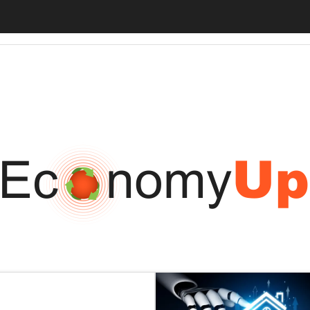
tiveUp
BankingUp
InsuranceUp
RetailUp
SmartMobilityUp