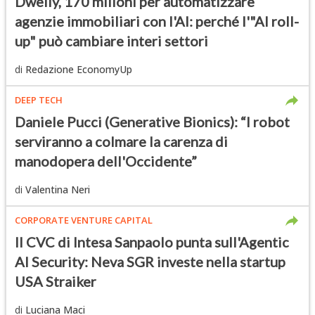
Dwelly, 170 milioni per automatizzare
agenzie immobiliari con l'AI: perché l'"AI roll-
up" può cambiare interi settori
di
Redazione EconomyUp
DEEP TECH
Daniele Pucci (Generative Bionics): “I robot
serviranno a colmare la carenza di
manodopera dell'Occidente”
di
Valentina Neri
CORPORATE VENTURE CAPITAL
Il CVC di Intesa Sanpaolo punta sull'Agentic
AI Security: Neva SGR investe nella startup
USA Straiker
di
Luciana Maci