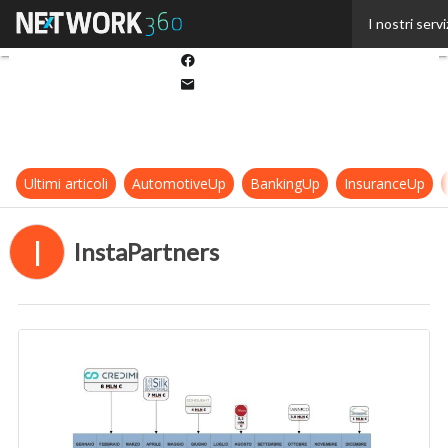
Twitter
I nostri servi
Linkedin
Facebook
Email
Ultimi articoli
AutomotiveUp
BankingUp
InsuranceUp
I
InstaPartners