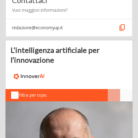
Contattaci
Vuoi maggiori informazioni?
content_copy
redazione@economyup.it
L’intelligenza artificiale per
l’innovazione
Filtra per topic