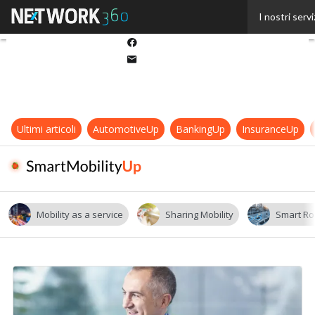
Twitter
I nostri servi
Linkedin
Facebook
Email
Ultimi articoli
AutomotiveUp
BankingUp
InsuranceUp
Mobility as a service
Sharing Mobility
Smart Ro