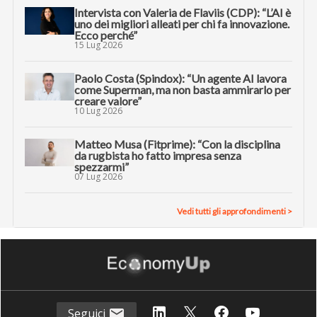
Intervista con Valeria de Flaviis (CDP): “L’AI è
uno dei migliori alleati per chi fa innovazione.
Ecco perché”
15 Lug 2026
Paolo Costa (Spindox): “Un agente AI lavora
come Superman, ma non basta ammirarlo per
creare valore”
10 Lug 2026
Matteo Musa (Fitprime): “Con la disciplina
da rugbista ho fatto impresa senza
spezzarmi”
07 Lug 2026
Vedi tutti gli approfondimenti >
Seguici